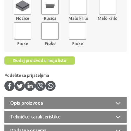
Nožice
Ručica
Malo krilo
Malo krilo
Fioke
Fioke
Fioke
Dodaj proizvod u moju listu
Podelite sa prijateljima
Opis proizvoda
Tehničke karakteristike
Dodatna oprema