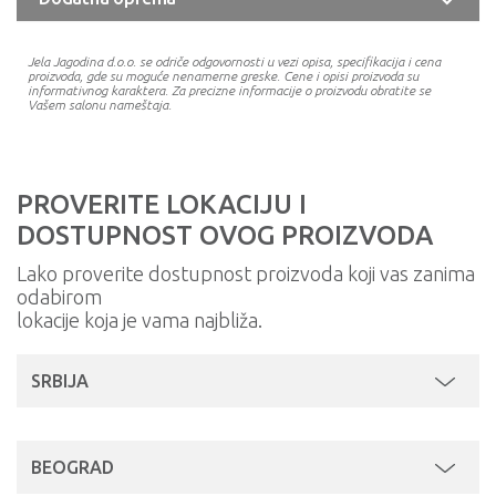
Jela Jagodina d.o.o. se odriče odgovornosti u vezi opisa, specifikacija i cena
proizvoda, gde su moguće nenamerne greske. Cene i opisi proizvoda su
informativnog karaktera. Za precizne informacije o proizvodu obratite se
Vašem salonu nameštaja.
PROVERITE LOKACIJU I
DOSTUPNOST OVOG PROIZVODA
Lako proverite dostupnost proizvoda koji vas zanima
odabirom
lokacije koja je vama najbliža.
SRBIJA
BEOGRAD