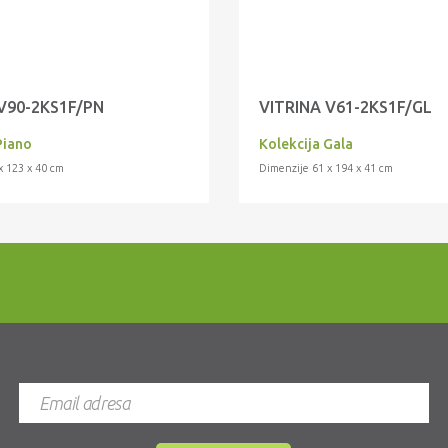
V90-2KS1F/PN
VITRINA V61-2KS1F/GL
Piano
Kolekcija Gala
x 123 x 40 cm
Dimenzije 61 x 194 x 41 cm