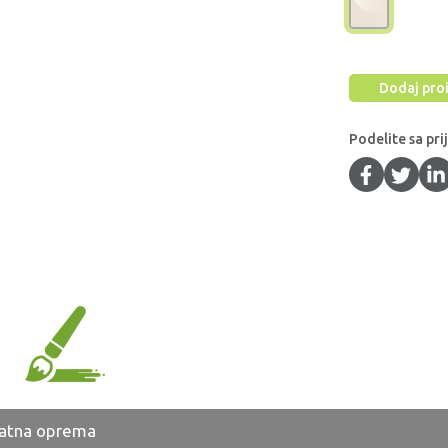
Dodaj proi
Podelite sa pri
atna oprema