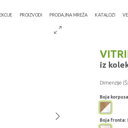
EKCIJE
PROIZVODI
PRODAJNA MREŽA
KATALOZI
VE
VITR
iz kole
Dimenzije (Š
Boja korpusa
Boja fronta: