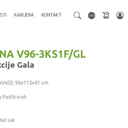
STI
KARIJERA
KONTAKT
SRB
INA V96-3KS1F/GL
kcije
Gala
xVxD):
96x115x41 cm
:
Pacifik orah
Bež Lak