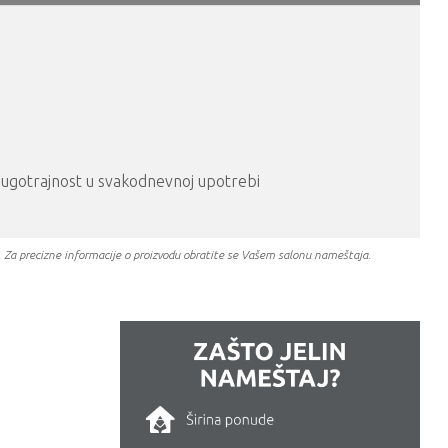
 dugotrajnost u svakodnevnoj upotrebi
a. Za precizne informacije o proizvodu obratite se Vašem salonu nameštaja.