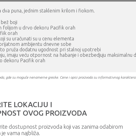
a dva puna, jednim staklenim krilom i fiokom.
 bež boji
n folijom u drvo dekoru Pacifik orah
fiik orah
oji su uračunati su u cenu elementa
se prijatnom ambijentu dnevne sobe
 što pruža dodatnu ugodnost pri stalnoj upotrebi
šćenju, imaju veću otpornost na habanje i obezbedjuju maksimalnu
o dekoru Pacifik orah
oizvoda, gde su moguće nenamerne greske. Cene i opisi proizvoda su informativnog karakter
ITE LOKACIJU I
NOST OVOG PROIZVODA
rite dostupnost proizvoda koji vas zanima odabirom
a je vama najbliža.