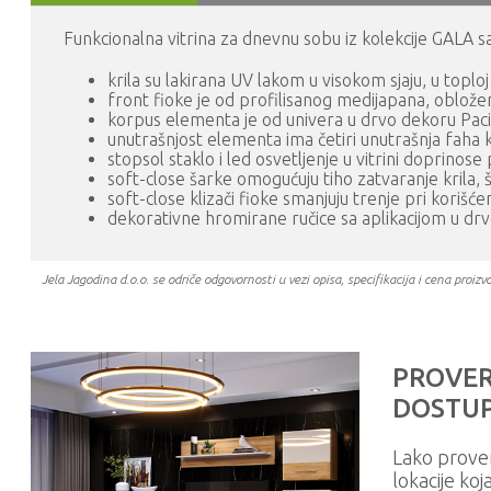
Funkcionalna vitrina za dnevnu sobu iz kolekcije GALA s
krila su lakirana UV lakom u visokom sjaju, u toploj
front fioke je od profilisanog medijapana, oblože
korpus elementa je od univera u drvo dekoru Paci
unutrašnjost elementa ima četiri unutrašnja faha k
stopsol staklo i led osvetljenje u vitrini doprino
soft-close šarke omogućuju tiho zatvaranje krila,
soft-close klizači fioke smanjuju trenje pri kori
dekorativne hromirane ručice sa aplikacijom u drv
Jela Jagodina d.o.o. se odriče odgovornosti u vezi opisa, specifikacija i cena pr
PROVER
DOSTUP
Lako prove
lokacije koj