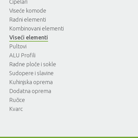
Cipelari
Viseće komode
Radni elementi
Kombinovani elementi
Viseći elementi
Pultovi
ALU Profili
Radne ploče i sokle
Sudopere i slavine
Kuhinjska oprema
Dodatna oprema
Ručice
Kvarc