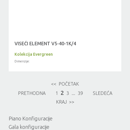
VISEĆI ELEMENT V5-40-1K/4
Kolekcija Evergreen
Dimenzije:
<< POČETAK
2
PRETHODNA
1
3
...
39
SLEDEĆA
KRAJ >>
Piano Konfiguracije
Gala konfiguracije