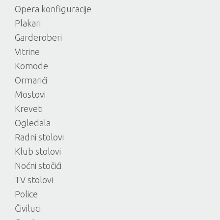
Opera konfiguracije
Plakari
Garderoberi
Vitrine
Komode
Ormarići
Mostovi
Kreveti
Ogledala
Radni stolovi
Klub stolovi
Noćni stočići
TV stolovi
Police
Čiviluci