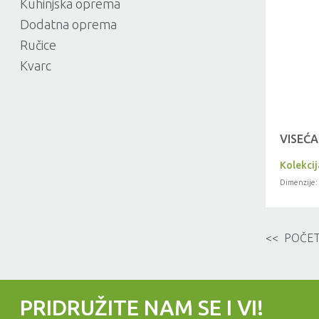
Kuhinjska oprema
Dodatna oprema
Ručice
Kvarc
VISEĆA
Kolekci
Dimenzije:
<< POČE
PRIDRUŽITE NAM SE I VI!