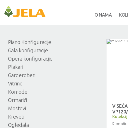
O NAMA
KOL
Piano Konfiguracije
Gala konfiguracije
Opera konfiguracije
Plakari
Garderoberi
Vitrine
Komode
Ormarići
VISEĆA
Mostovi
VP120
Kreveti
Kolekcij
Dimenzije:
Ogledala