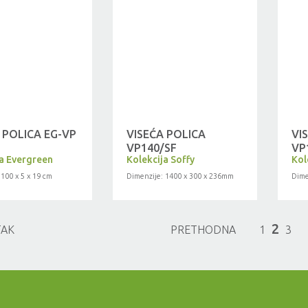
 POLICA EG-VP
VISEĆA POLICA
VI
VP140/SF
VP
ja Evergreen
Kolekcija Soffy
Kol
 100 x 5 x 19 cm
Dimenzije: 1400 x 300 x 236mm
Dime
2
TAK
PRETHODNA
1
3