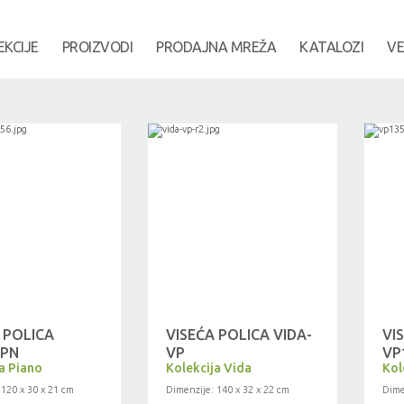
EKCIJE
PROIZVODI
PRODAJNA MREŽA
KATALOZI
VE
 POLICA
VISEĆA POLICA VIDA-
VI
/PN
VP
VP
a Piano
Kolekcija Vida
Kol
 120 x 30 x 21 cm
Dimenzije: 140 x 32 x 22 cm
Dime