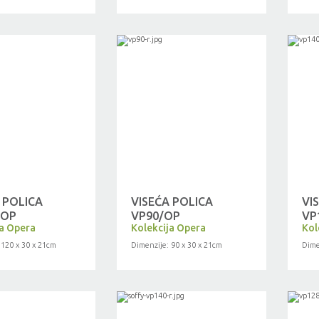
 POLICA
VISEĆA POLICA
VI
/OP
VP90/OP
VP
ja Opera
Kolekcija Opera
Kol
 120 x 30 x 21cm
Dimenzije: 90 x 30 x 21cm
Dime