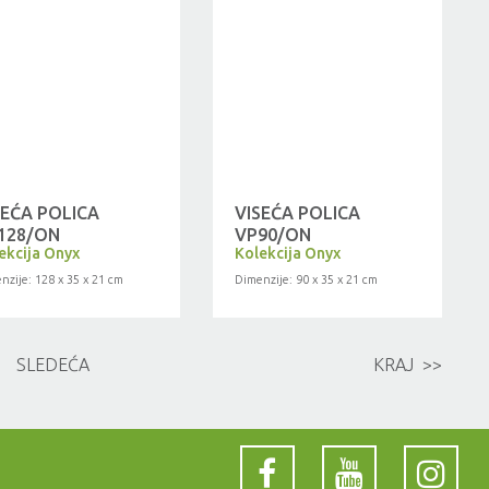
SEĆA POLICA
VISEĆA POLICA
128/ON
VP90/ON
ekcija Onyx
Kolekcija Onyx
nzije: 128 x 35 x 21 cm
Dimenzije: 90 x 35 x 21 cm
SLEDEĆA
KRAJ >>