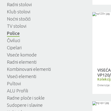
Radni stolovi
Klub stolovi
Noćni stočići
TV stolovi
Police
Čiviluci
Cipelari
Viseće komode
Radni elementi
Kombinovani elementi
VISEĆA
VP120
Viseći elementi
Kolekci
Pultovi
Dimenzije:
ALU Profili
Radne ploče i sokle
Sudopere i slavine