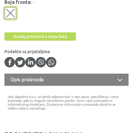
Boja fronta:
-
Dodaj proizvod u moju listu
Podelite sa prijateljima
Opis proizvoda
Jela Jagodina d.o.o. se odriče odgovornosti u vezi opisa, specifikacija i cena
proizvoda, gde su moguće nenamerne greske. Cene i opisi proizvoda su
informativnog karaktera. Za precizne informacije o proizvodu obratite se
Vašem salonu nameštaja.