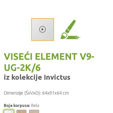
VISEĆI ELEMENT V9-
UG-2K/6
iz kolekcije
Invictus
Dimenzije (ŠxVxD):
64x91x64 cm
Boja korpusa:
Bela