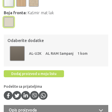
Boja fronta:
Kašmir mat lak
Odaberite dodatke
AL-U2K
AL RAM Sampanj
1 kom
Dodaj proizvod u moju listu
Podelite sa prijateljima
Opis proizvoda