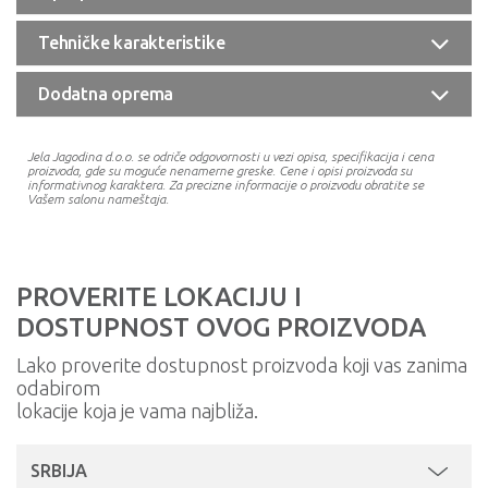
Tehničke karakteristike
Dodatna oprema
Jela Jagodina d.o.o. se odriče odgovornosti u vezi opisa, specifikacija i cena
proizvoda, gde su moguće nenamerne greske. Cene i opisi proizvoda su
informativnog karaktera. Za precizne informacije o proizvodu obratite se
Vašem salonu nameštaja.
PROVERITE LOKACIJU I
DOSTUPNOST OVOG PROIZVODA
Lako proverite dostupnost proizvoda koji vas zanima
odabirom
lokacije koja je vama najbliža.
SRBIJA