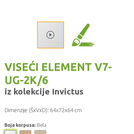
VISEĆI ELEMENT V7-
UG-2K/6
iz kolekcije
Invictus
Dimenzije (ŠxVxD):
64x72x64 cm
Boja korpusa:
Bela