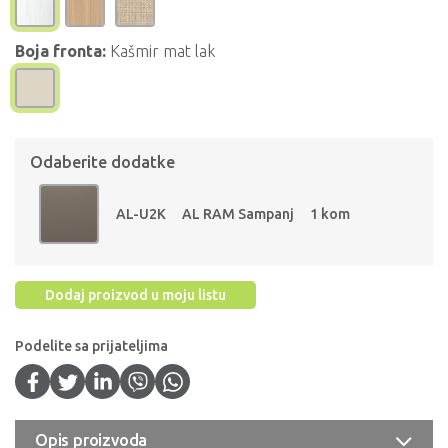
Boja fronta:
Kašmir mat lak
Odaberite dodatke
AL-U2K
AL RAM Sampanj
1 kom
Dodaj proizvod u moju listu
Podelite sa prijateljima
Opis proizvoda