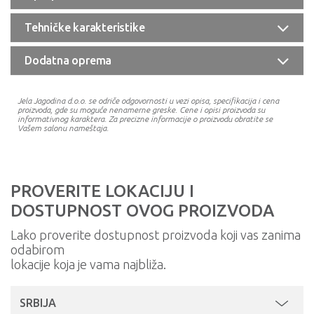
Tehničke karakteristike
Dodatna oprema
Jela Jagodina d.o.o. se odriče odgovornosti u vezi opisa, specifikacija i cena
proizvoda, gde su moguće nenamerne greske. Cene i opisi proizvoda su
informativnog karaktera. Za precizne informacije o proizvodu obratite se
Vašem salonu nameštaja.
PROVERITE LOKACIJU I
DOSTUPNOST OVOG PROIZVODA
Lako proverite dostupnost proizvoda koji vas zanima
odabirom
lokacije koja je vama najbliža.
SRBIJA