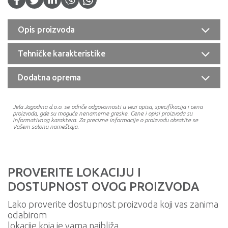
Opis proizvoda
Tehničke karakteristike
Dodatna oprema
Jela Jagodina d.o.o. se odriče odgovornosti u vezi opisa, specifikacija i cena
proizvoda, gde su moguće nenamerne greske. Cene i opisi proizvoda su
informativnog karaktera. Za precizne informacije o proizvodu obratite se
Vašem salonu nameštaja.
PROVERITE LOKACIJU I
DOSTUPNOST OVOG PROIZVODA
Lako proverite dostupnost proizvoda koji vas zanima
odabirom
lokacije koja je vama najbliža.