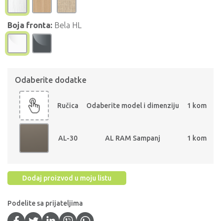
Boja fronta:
Bela HL
Odaberite dodatke
Ručica
Odaberite model i dimenziju
1 kom
AL-30
AL RAM Sampanj
1 kom
Dodaj proizvod u moju listu
Podelite sa prijateljima