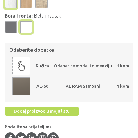
Boja fronta:
Bela mat lak
Odaberite dodatke
Ručica
Odaberite model i dimenziju
1 kom
AL-60
AL RAM Sampanj
1 kom
Dodaj proizvod u moju listu
Podelite sa prijateljima