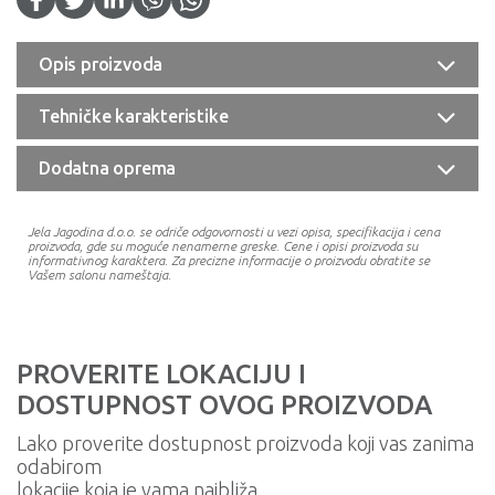
Opis proizvoda
Tehničke karakteristike
Dodatna oprema
Jela Jagodina d.o.o. se odriče odgovornosti u vezi opisa, specifikacija i cena
proizvoda, gde su moguće nenamerne greske. Cene i opisi proizvoda su
informativnog karaktera. Za precizne informacije o proizvodu obratite se
Vašem salonu nameštaja.
PROVERITE LOKACIJU I
DOSTUPNOST OVOG PROIZVODA
Lako proverite dostupnost proizvoda koji vas zanima
odabirom
lokacije koja je vama najbliža.