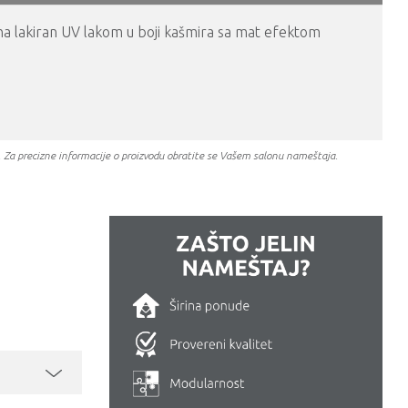
pana lakiran UV lakom u boji kašmira sa mat efektom
a. Za precizne informacije o proizvodu obratite se Vašem salonu nameštaja.