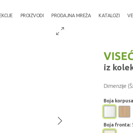
EKCIJE
PROIZVODI
PRODAJNA MREŽA
KATALOZI
VE
VISEĆ
iz kole
Dimenzije (Š
Boja korpusa
Boja fronta: