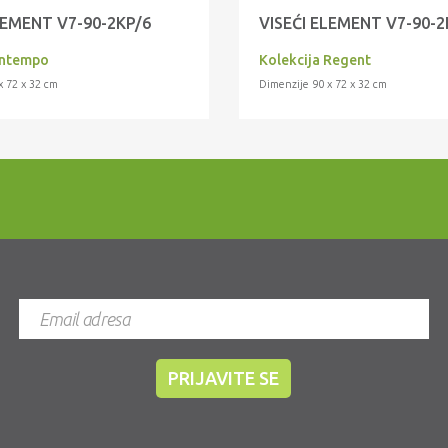
LEMENT V7-90-2KP/6
VISEĆI ELEMENT V7-90-2
Intempo
Kolekcija Regent
x 72 x 32 cm
Dimenzije 90 x 72 x 32 cm