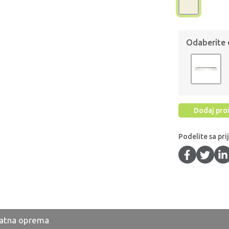
Odaberite
Dodaj proi
Podelite sa pri
atna oprema