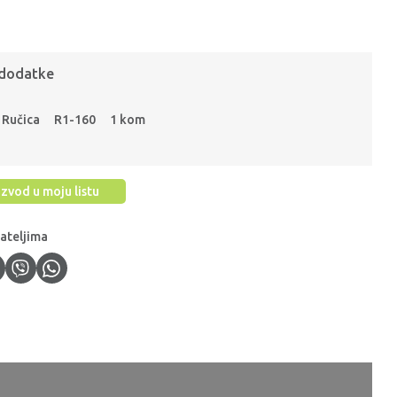
 dodatke
Ručica
R1-160
1 kom
zvod u moju listu
jateljima