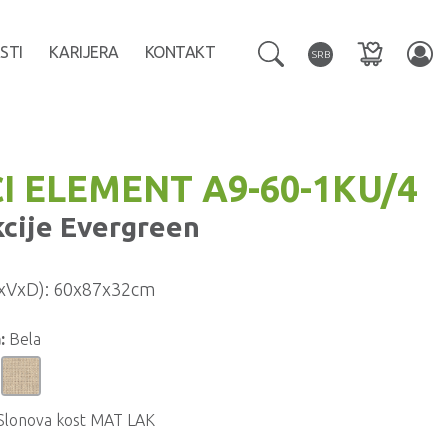
STI
KARIJERA
KONTAKT
SRB
I ELEMENT A9-60-1KU/4
kcije
Evergreen
xVxD):
60x87x32cm
:
Bela
Slonova kost MAT LAK