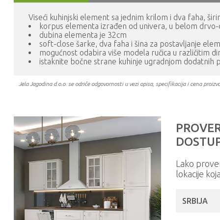
Viseći kuhinjski element sa jednim krilom i dva faha, š
korpus elementa izrađen od univera, u belom drvo
dubina elementa je 32cm
soft-close šarke, dva faha i šina za postavljanje ele
mogućnost odabira više modela ručica u različitim d
istaknite bočne strane kuhinje ugradnjom dodatnih 
Jela Jagodina d.o.o. se odriče odgovornosti u vezi opisa, specifikacija i cena pr
PROVER
DOSTUP
Lako prove
lokacije koj
SRBIJA