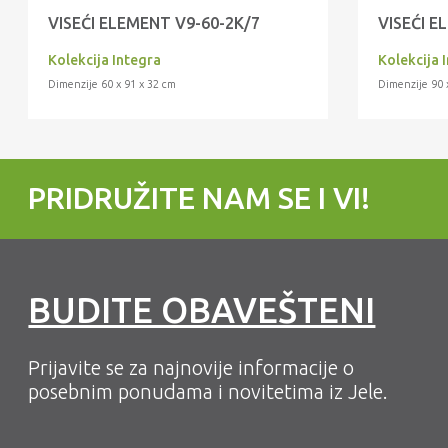
VISEĆI ELEMENT V9-60-2K/7
VISEĆI E
Kolekcija Integra
Kolekcija 
Dimenzije 60 x 91 x 32 cm
Dimenzije 90 
PRIDRUŽITE NAM SE I VI!
BUDITE OBAVEŠTENI
Prijavite se za najnovije informacije o
posebnim ponudama i novitetima iz Jele.