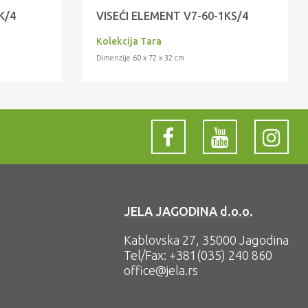
K/4
VISEĆI ELEMENT V7-60-1KS/4
Kolekcija Tara
Dimenzije 60 x 72 x 32 cm
JELA JAGODINA d.o.o.
Kablovska 27, 35000 Jagodina
Tel/Fax:
+381(035) 240 860
office@jela.rs