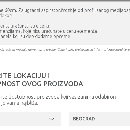
irine 60cm. Za ugradni aspirator.front je od profilisanog medija
-dekoru
menta uračunati su u cenu
imenzijama, koje nisu uračunate u cenu elementa
panela koji su deo dodatne opreme
oizvoda, gde su moguće nenamerne greske. Cene i opisi proizvoda su informativnog karakter
ITE LOKACIJU I
NOST OVOG PROIZVODA
rite dostupnost proizvoda koji vas zanima odabirom
a je vama najbliža.
BEOGRAD