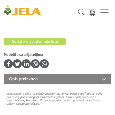
Toggl
navig
Dodaj proizvod u moju listu
Podelite sa prijateljima
Opis proizvoda
Jela Jagodina d.o.o. se odriče odgovornosti u vezi opisa, specifikacija i cena
proizvoda, gde su moguće nenamerne greske. Cene i opisi proizvoda su
informativnog karaktera. Za precizne informacije o proizvodu obratite se
Vašem salonu nameštaja.