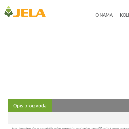
O NAMA
KOL
Opis proizvoda
Jela Jagodina d.o.o. se odriče odgovornosti u vezi opisa, specifikacija i cena pr