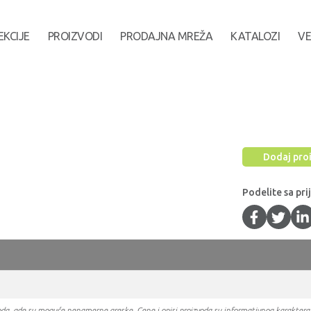
EKCIJE
PROIZVODI
PRODAJNA MREŽA
KATALOZI
VE
Dodaj proi
Podelite sa pri
oizvoda, gde su moguće nenamerne greske. Cene i opisi proizvoda su informativnog karakter