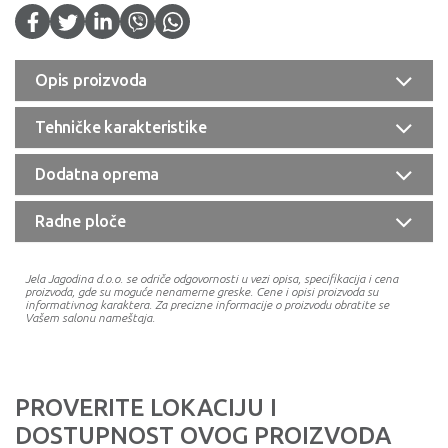
Opis proizvoda
Tehničke karakteristike
Dodatna oprema
Radne ploče
Jela Jagodina d.o.o. se odriče odgovornosti u vezi opisa, specifikacija i cena
proizvoda, gde su moguće nenamerne greske. Cene i opisi proizvoda su
informativnog karaktera. Za precizne informacije o proizvodu obratite se
Vašem salonu nameštaja.
PROVERITE LOKACIJU I
DOSTUPNOST OVOG PROIZVODA