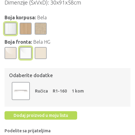
Dimenzije (ŠxVxD):
30x91x58cm
Boja korpusa:
Bela
Boja fronta:
Bela HG
Odaberite dodatke
Ručica
R1-160
1 kom
Dodaj proizvod u moju listu
Podelite sa prijateljima