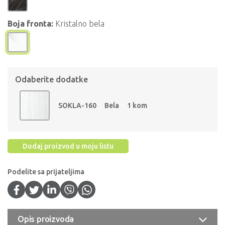
Boja fronta:
Kristalno bela
Odaberite dodatke
SOKLA-160
Bela
1 kom
Dodaj proizvod u moju listu
Podelite sa prijateljima
Opis proizvoda