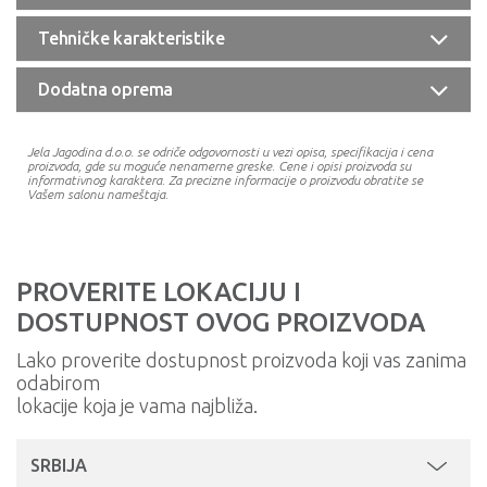
Tehničke karakteristike
Dodatna oprema
Jela Jagodina d.o.o. se odriče odgovornosti u vezi opisa, specifikacija i cena
proizvoda, gde su moguće nenamerne greske. Cene i opisi proizvoda su
informativnog karaktera. Za precizne informacije o proizvodu obratite se
Vašem salonu nameštaja.
PROVERITE LOKACIJU I
DOSTUPNOST OVOG PROIZVODA
Lako proverite dostupnost proizvoda koji vas zanima
odabirom
lokacije koja je vama najbliža.
SRBIJA