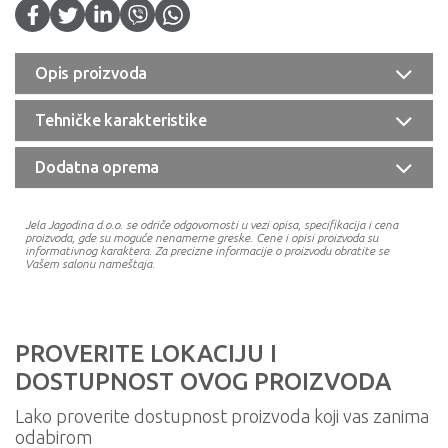
Opis proizvoda
Tehničke karakteristike
Dodatna oprema
Jela Jagodina d.o.o. se odriče odgovornosti u vezi opisa, specifikacija i cena
proizvoda, gde su moguće nenamerne greske. Cene i opisi proizvoda su
informativnog karaktera. Za precizne informacije o proizvodu obratite se
Vašem salonu nameštaja.
PROVERITE LOKACIJU I
DOSTUPNOST OVOG PROIZVODA
Lako proverite dostupnost proizvoda koji vas zanima
odabirom