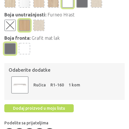
Boja unutrašnjosti:
Furneo Hrast
Boja fronta:
Grafit mat lak
Odaberite dodatke
Ručica
R1-160
1 kom
Dodaj proizvod u moju listu
Podelite sa prijateljima