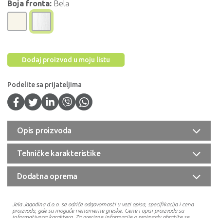
Boja fronta:
Bela
Dodaj proizvod u moju listu
Podelite sa prijateljima
Opis proizvoda
Tehničke karakteristike
Dodatna oprema
Jela Jagodina d.o.o. se odriče odgovornosti u vezi opisa, specifikacija i cena
proizvoda, gde su moguće nenamerne greske. Cene i opisi proizvoda su
informativnog karaktera. Za precizne informacije o proizvodu obratite se