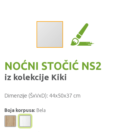
NOĆNI STOČIĆ NS2
iz kolekcije
Kiki
Dimenzije (ŠxVxD):
44x50x37 cm
Boja korpusa:
Bela