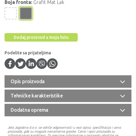
Boja fronta:
Grafit Mat Lak
Dodaj proizvod u moju listu
Podelite sa prijateljima
Opis proizvoda
Tehničke karakteristike
Dodatna oprema
Jela Jagodina d.o.o. se odriče odgovornosti u vezi opisa, specifikacija i cena
proizvoda, gde su moguće nenamerne greske. Cene i opisi proizvoda su
informativnog karaktera. Za precizne informacije o proizvodu obratite se