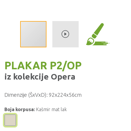
PLAKAR P2/OP
iz kolekcije
Opera
Dimenzije (ŠxVxD):
92x224x56cm
Boja korpusa:
Kašmir mat lak