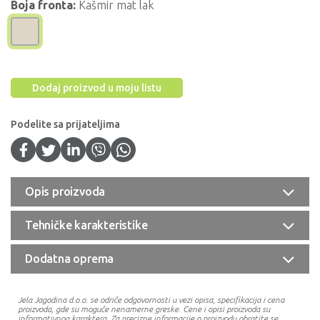
Boja fronta:
Kašmir mat lak
Dodaj proizvod u moju listu
Podelite sa prijateljima
Opis proizvoda
Tehničke karakteristike
Dodatna oprema
Jela Jagodina d.o.o. se odriče odgovornosti u vezi opisa, specifikacija i cena
proizvoda, gde su moguće nenamerne greske. Cene i opisi proizvoda su
informativnog karaktera. Za precizne informacije o proizvodu obratite se