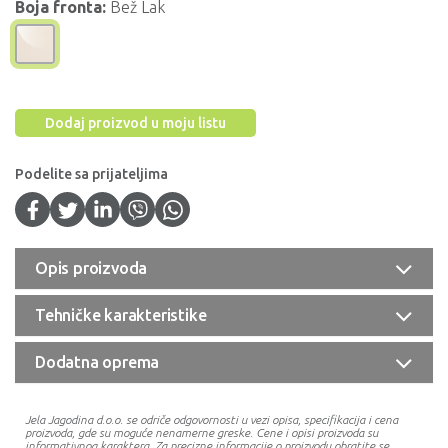
Boja fronta:
Bež Lak
Dodaj proizvod u moju listu
Podelite sa prijateljima
Opis proizvoda
Tehničke karakteristike
Dodatna oprema
Jela Jagodina d.o.o. se odriče odgovornosti u vezi opisa, specifikacija i cena
proizvoda, gde su moguće nenamerne greske. Cene i opisi proizvoda su
informativnog karaktera. Za precizne informacije o proizvodu obratite se